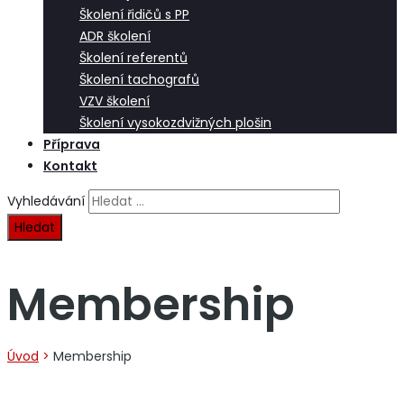
Školení řidičů s PP
ADR školení
Školení referentů
Školení tachografů
VZV školení
Školení vysokozdvižných plošin
Příprava
Kontakt
Vyhledávání
Membership
Úvod
>
Membership