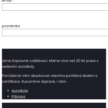
email
*
poznámka
Jsme Dopravně vzdělávací. Máme více než 20 let praxe s
vedením autoškoly.
Pomůžeme Vám absolvovat všechna potřebná školení a
certifikace. Ruzumíme dopravě, i Vám.
Autoškola
Příprava
Copyright 2022 Dopravnevzdelavaci.cz | VŠECHNA PRÁVA