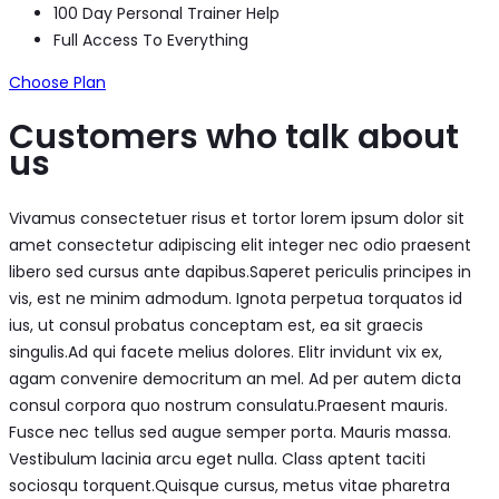
100 Day Personal Trainer Help
Full Access To Everything
Choose Plan
Customers who talk about
us
Vivamus consectetuer risus et tortor lorem ipsum dolor sit
amet consectetur adipiscing elit integer nec odio praesent
libero sed cursus ante dapibus.Saperet periculis principes in
vis, est ne minim admodum. Ignota perpetua torquatos id
ius, ut consul probatus conceptam est, ea sit graecis
singulis.Ad qui facete melius dolores. Elitr invidunt vix ex,
agam convenire democritum an mel. Ad per autem dicta
consul corpora quo nostrum consulatu.Praesent mauris.
Fusce nec tellus sed augue semper porta. Mauris massa.
Vestibulum lacinia arcu eget nulla. Class aptent taciti
sociosqu torquent.Quisque cursus, metus vitae pharetra