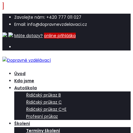
Zavolejte nám: +420 777 011 027
Email: info@dopravnevzdelavaci.cz
Máte dotazy?
online přihláška
Úvod
Kdo jsme
Autoškola
Řidičský průkaz B
Řidičský průkaz C
Řidičský průkaz C+E
Profesní průkaz
Školení
Termíny školení