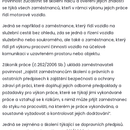
Povinnost zúčastnit se školení řidičů a ověření jejich znalostí
se týká všech zaměstnanců, kteří v rámci výkonu jejich práce
řídí motorové vozidlo.
Jedná se například o zaměstnance, který řídí vozidlo na
služební cestě bez ohledu, zda se jedná o řízení vozidla
služebního nebo soukromého, ale také o zaměstnance, který
řídí při výkonu pracovní činnosti vozidlo na účelové
komunikaci v uzavřeném prostoru nebo objektu.
Zákoník práce (č.262/2006 Sb.) ukládá zaměstnavateli
povinnost „zajistit zaměstnancům školení o právních a
ostatních předpisech k zajištění bezpečnosti a ochrany
zdraví při práci, které doplňují jejich odborné předpoklady a
požadavky pro výkon práce, které se týkají jimi vykonávané
práce a vztahují se k rizikům, s nimiž může přijít zaměstnanec
do styku na pracovišti, na kterém je práce vykonávána, a
soustavně vyžadovat a kontrolovat jejich dodržování“.
Jedná se zejména o školení týkající se dopravních předpisů.