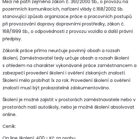
Mezi ně patří zejména zákon č. 361/2000 Sb., o provozu na
pozemních komunikacích, nařízení vlády č.168/2002 Sb.
stanovující způsob organizace práce a pracovních postupů
při provozování dopravy dopravními prostředky, zákon č.
168/1999 Sb., o odpovědnosti z provozu vozidla a další právní
předpisy.
Zákoník práce přímo neurčuje povinný obsah a rozsah
školení, Zaměstnavatel tedy určuje obsah a rozsah školení
s ohledem na charakter vykonávané práce zaměstnancem a
zabezpečí provedení školení i ověření získaných znalostí.
Školení mělo probíhat 1x za rok. Provedení školení a ověření
znalostí musí být prokazatelně zdokumentováno.
Školení je možné zajistit v prostorách zaměstnavatele nebo v
prostorách naší autoškoly, nebo je možné školení absolvovat
online.
Ceník:
On line školení: 400,- Kč za osobu