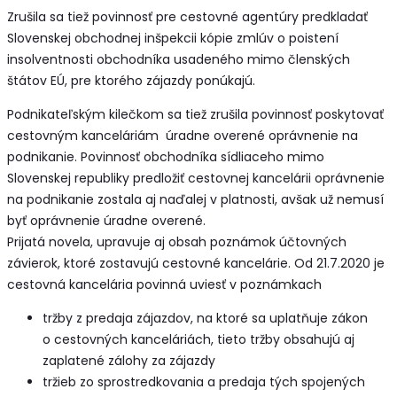
Zrušila sa tiež povinnosť pre cestovné agentúry predkladať
Slovenskej obchodnej inšpekcii kópie zmlúv o poistení
insolventnosti obchodníka usadeného mimo členských
štátov EÚ, pre ktorého zájazdy ponúkajú.
Podnikateľským kilečkom sa tiež zrušila povinnosť poskytovať
cestovným kanceláriám úradne overené oprávnenie na
podnikanie. Povinnosť obchodníka sídliaceho mimo
Slovenskej republiky predložiť cestovnej kancelárii oprávnenie
na podnikanie zostala aj naďalej v platnosti, avšak už nemusí
byť oprávnenie úradne overené.
Prijatá novela, upravuje aj obsah poznámok účtovných
závierok, ktoré zostavujú cestovné kancelárie. Od 21.7.2020 je
cestovná kancelária povinná uviesť v poznámkach
tržby z predaja zájazdov, na ktoré sa uplatňuje zákon
o cestovných kanceláriách, tieto tržby obsahujú aj
zaplatené zálohy za zájazdy
tržieb zo sprostredkovania a predaja tých spojených