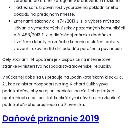
zaradenú do druhej kategórie v stanovenom rozsahu.
Taktiež sa ruší povinnosť vyobrazenia pokladničného
dokladu na predajnom mieste.
Zmenami zákonov č. 474/2013 Z. z. o výbere mýta za
užívanie vymedzených úsekov pozemných komunikácií
a č. 488/2013 Z. z. o diaľničnej známke dochádza
k zníženiu lehoty na začatie konania o uložení pokuty
z dvoch rokov na 60 dní odo dňa porušenia povinnosti.
Celý zoznam 114 opatrení je k dispozícii na internetovej
stránke Ministerstva hospodárstva Slovenskej republiky.
V súčasnej dobe sa už pracuje na „podnikateľskom kilečku č.
2“, kde minister hospodárstva Ing. Richard Sulík vyzval
podnikateľov, aby sa aj oni podieľali na ďalších prijatých
opatreniach a prispeli tak konkrétnymi návrhmi na zlepšení
podnikateľského prostredia na Slovensku.
Daňové priznanie 2019