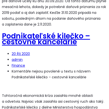
pre daňové účely ku dňu 30.09.2020. Od tohto dátumu plynie
mesačná lehota, dokedy je potrebné daňové priznania za rok
2019 podať a aj daň zaplatiť. Keďže 31.10.2020 pripadá na
sobotu, posledným dňom na podanie daňového priznania
a zaplatenia dane je 2.11.2020.
Podnikateľské kilečko –
cestovné kancelárie
20
Říj 2020
admin
Finance
Komentáře nejsou povolené
u textu s názvem
Podnikateľské kilečko – cestovné kancelárie
Tohtoročná ekonomická kríza zasiahla mnohé oblasti
a odvetvia. Najviac však zasiahla asi cestovný ruch ako taký.
Podnikateľské kilečko z dielne Ministerstva hospodárstva