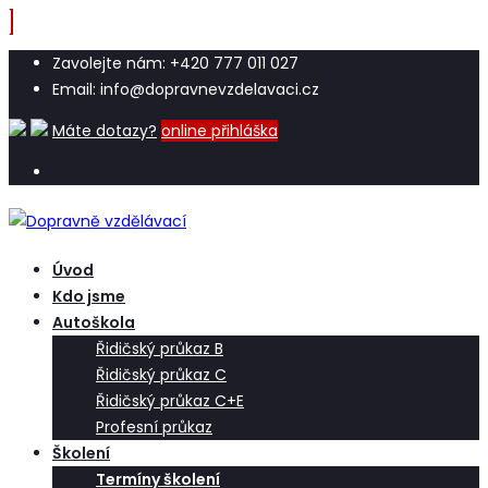
Zavolejte nám: +420 777 011 027
Email: info@dopravnevzdelavaci.cz
Máte dotazy?
online přihláška
Úvod
Kdo jsme
Autoškola
Řidičský průkaz B
Řidičský průkaz C
Řidičský průkaz C+E
Profesní průkaz
Školení
Termíny školení