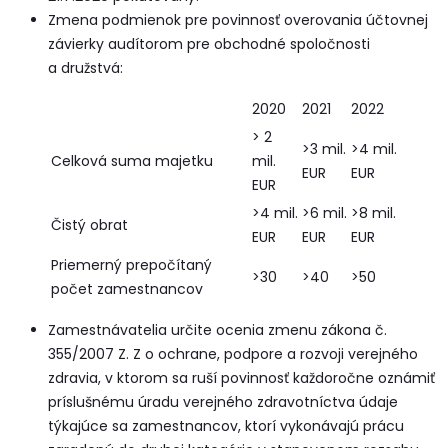
Zmena podmienok pre povinnosť overovania účtovnej
závierky audítorom pre obchodné spoločnosti
a družstvá:
2020
2021
2022
> 2
>3 mil.
>4 mil.
Celková suma majetku
mil.
EUR
EUR
EUR
>4 mil.
>6 mil.
>8 mil.
Čistý obrat
EUR
EUR
EUR
Priemerný prepočítaný
>30
>40
>50
počet zamestnancov
Zamestnávatelia určite ocenia zmenu zákona č.
355/2007 Z. Z o ochrane, podpore a rozvoji verejného
zdravia, v ktorom sa ruší povinnosť každoročne oznámiť
príslušnému úradu verejného zdravotníctva údaje
týkajúce sa zamestnancov, ktorí vykonávajú prácu