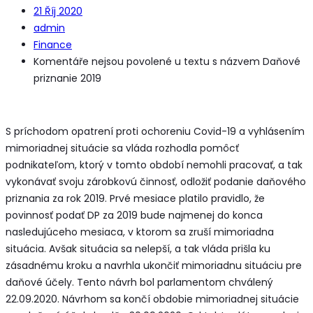
21
Říj 2020
admin
Finance
Komentáře nejsou povolené
u textu s názvem Daňové
priznanie 2019
S príchodom opatrení proti ochoreniu Covid-19 a vyhlásením
mimoriadnej situácie sa vláda rozhodla pomôcť
podnikateľom, ktorý v tomto období nemohli pracovať, a tak
vykonávať svoju zárobkovú činnosť, odložiť podanie daňového
priznania za rok 2019. Prvé mesiace platilo pravidlo, že
povinnosť podať DP za 2019 bude najmenej do konca
nasledujúceho mesiaca, v ktorom sa zruší mimoriadna
situácia. Avšak situácia sa nelepší, a tak vláda prišla ku
zásadnému kroku a navrhla ukončiť mimoriadnu situáciu pre
daňové účely. Tento návrh bol parlamentom chválený
22.09.2020. Návrhom sa končí obdobie mimoriadnej situácie