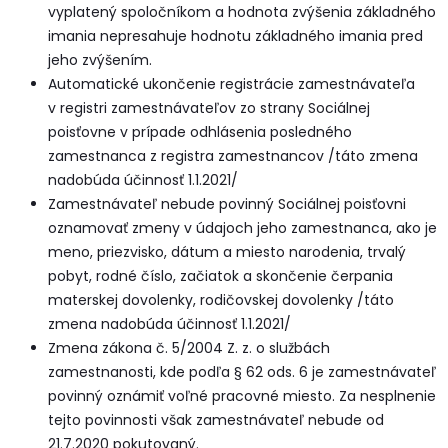
vyplatený spoločníkom a hodnota zvýšenia základného
imania nepresahuje hodnotu základného imania pred
jeho zvýšením.
Automatické ukončenie registrácie zamestnávateľa
v registri zamestnávateľov zo strany Sociálnej
poisťovne v prípade odhlásenia posledného
zamestnanca z registra zamestnancov /táto zmena
nadobúda účinnosť 1.1.2021/
Zamestnávateľ nebude povinný Sociálnej poisťovni
oznamovať zmeny v údajoch jeho zamestnanca, ako je
meno, priezvisko, dátum a miesto narodenia, trvalý
pobyt, rodné číslo, začiatok a skončenie čerpania
materskej dovolenky, rodičovskej dovolenky /táto
zmena nadobúda účinnosť 1.1.2021/
Zmena zákona č. 5/2004 Z. z. o službách
zamestnanosti, kde podľa § 62 ods. 6 je zamestnávateľ
povinný oznámiť voľné pracovné miesto. Za nesplnenie
tejto povinnosti však zamestnávateľ nebude od
21.7.2020 pokutovaný.