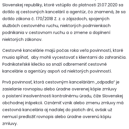
Slovenskej republiky, ktoré vstúpilo do platnosti 21.07.2020 sa
dotklo aj cestovných kancelárií a agentúr, čo znamená, že sa
dotklo zákona č. 170/2018 Z. z. o zájazdoch, spojených
službách cestovného ruchu, niektorých podmienkach
podnikania v cestovnom ruchu a o zmene a doplnení
niektorých zákonov.
Cestovné kancelárie majú počas roka veľa povinností, ktoré
musia spĺňať, aby mohli vycestovať s klientami do zahraničia.
Podnikateľské kilečko sa snaží odbremeniť cestovné
kancelárie a agentúry aspoň od niektorých povinností.
Prvá povinnosť, ktorá cestovným kanceláriám „odpadla“ je
zasielanie rovnopisu alebo úradne overenej kópie zmluvy
o poistení insolventnosti kontrolnému úradu, čiže Slovenskej
obchodnej inšpekcii. Oznámiť vznik alebo zmenu zmluvy má
cestovná kancelária aj naďalej do piatich dní, avšak už
nemusí predložiť rovnopis alebo úradne overenú kópiu
zmluvy.