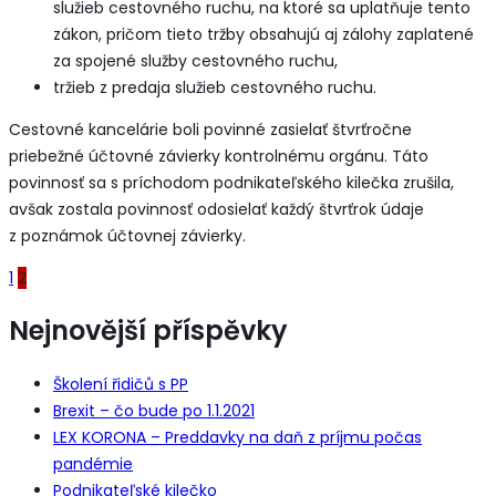
služieb cestovného ruchu, na ktoré sa uplatňuje tento
zákon, pričom tieto tržby obsahujú aj zálohy zaplatené
za spojené služby cestovného ruchu,
tržieb z predaja služieb cestovného ruchu.
Cestovné kancelárie boli povinné zasielať štvrťročne
priebežné účtovné závierky kontrolnému orgánu. Táto
povinnosť sa s príchodom podnikateľského kilečka zrušila,
avšak zostala povinnosť odosielať každý štvrťrok údaje
z poznámok účtovnej závierky.
1
2
Nejnovější příspěvky
Školení řidičů s PP
Brexit – čo bude po 1.1.2021
LEX KORONA – Preddavky na daň z príjmu počas
pandémie
Podnikateľské kilečko