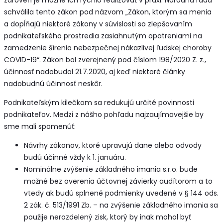
schválila tento zákon pod názvom „Zákon, ktorým sa menia
a dopĺňajú niektoré zákony v súvislosti so zlepšovaním
podnikateľského prostredia zasiahnutým opatreniami na
zamedzenie šírenia nebezpečnej nákazlivej ľudskej choroby
COVID-19“. Zákon bol zverejnený pod číslom 198/2020 Z. z.,
účinnosť nadobudol 21.7.2020, aj keď niektoré články
nadobudnú účinnosť neskôr.
Podnikateľským kilečkom sa redukujú určité povinnosti
podnikateľov. Medzi z nášho pohľadu najzaujímavejšie by
sme mali spomenúť:
Návrhy zákonov, ktoré upravujú dane alebo odvody
budú účinné vždy k 1. januáru.
Nominálne zvýšenie základného imania s.r.o. bude
možné bez overenia účtovnej závierky audítorom a to
vtedy ak budú splnené podmienky uvedené v § 144 ods.
2 zák. č. 513/1991 Zb. – na zvýšenie základného imania sa
použije nerozdelený zisk, ktorý by inak mohol byť