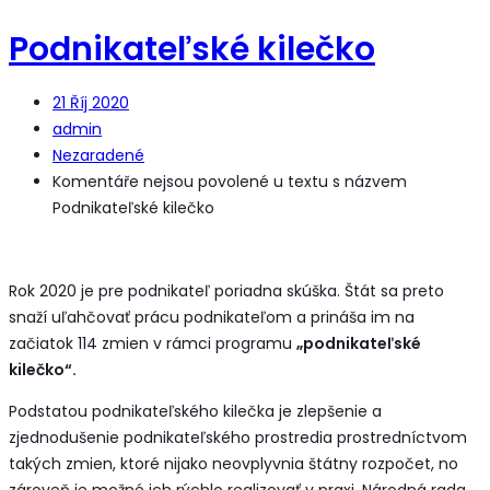
Podnikateľské kilečko
21
Říj 2020
admin
Nezaradené
Komentáře nejsou povolené
u textu s názvem
Podnikateľské kilečko
Rok 2020 je pre podnikateľ poriadna skúška. Štát sa preto
snaží uľahčovať prácu podnikateľom a prináša im na
začiatok 114 zmien v rámci programu
„podnikateľské
kilečko“.
Podstatou podnikateľského kilečka je zlepšenie a
zjednodušenie podnikateľského prostredia prostredníctvom
takých zmien, ktoré nijako neovplyvnia štátny rozpočet, no
zároveň je možné ich rýchlo realizovať v praxi. Národná rada